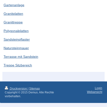
Gartenanlage
Granitplatten
Granittreppe
Polygonalplatten
Sandsteinpflaster
Natursteinmauer
Terrasse mit Sandstein
Treppe Sitzbereich
Login
Druckversion
|
Sitemap
Webansicht
Copyright © 2015 Demus. Alle Rechte
vorbehalten.