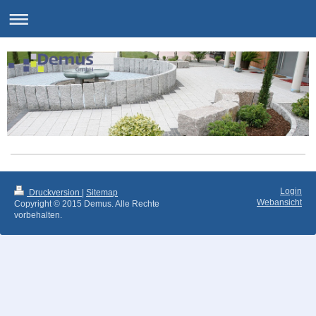
Login
Druckversion
|
Sitemap
Webansicht
Copyright © 2015 Demus. Alle Rechte
vorbehalten.